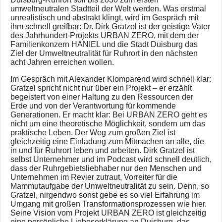
umweltneutralen Stadtteil der Welt werden. Was erstmal
unrealistisch und abstrakt klingt, wird im Gespräch mit
ihm schnell greifbar: Dr. Dirk Gratzel ist der geistige Vater
des Jahrhundert-Projekts URBAN ZERO, mit dem der
Familienkonzern HANIEL und die Stadt Duisburg das
Ziel der Umweltneutralität für Ruhrort in den nächsten
acht Jahren erreichen wollen.
Im Gespräch mit Alexander Klomparend wird schnell klar:
Gratzel spricht nicht nur über ein Projekt – er erzählt
begeistert von einer Haltung zu den Ressourcen der
Erde und von der Verantwortung für kommende
Generationen. Er macht klar: Bei URBAN ZERO geht es
nicht um eine theoretische Möglichkeit, sondern um das
praktische Leben. Der Weg zum großen Ziel ist
gleichzeitig eine Einladung zum Mitmachen an alle, die
in und für Ruhrort leben und arbeiten. Dirk Gratzel ist
selbst Unternehmer und im Podcast wird schnell deutlich,
dass der Ruhrgebietsliebhaber nur den Menschen und
Unternehmen im Revier zutraut, Vorreiter für die
Mammutaufgabe der Umweltneutralität zu sein. Denn, so
Gratzel, nirgendwo sonst gebe es so viel Erfahrung im
Umgang mit großen Transformationsprozessen wie hier.
Seine Vision vom Projekt URBAN ZERO ist gleichzeitig
eine persönliche Liebeserklärung an Duisburg, das